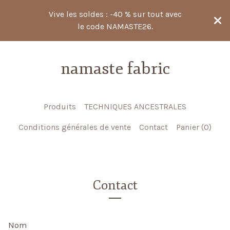
Vive les soldes : -40 % sur tout avec
le code NAMASTE26.
namaste fabric
Produits
TECHNIQUES ANCESTRALES
Conditions générales de vente
Contact
Panier (
0
)
Contact
Nom