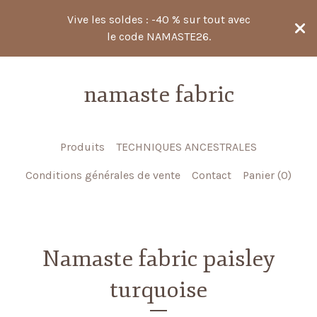
Vive les soldes : -40 % sur tout avec
le code NAMASTE26.
namaste fabric
Produits
TECHNIQUES ANCESTRALES
Conditions générales de vente
Contact
Panier (
0
)
Namaste fabric paisley
turquoise