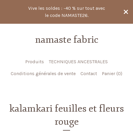
Vive les soldes : -40 % sur tout avec
le code NAMASTE26.
namaste fabric
Produits
TECHNIQUES ANCESTRALES
Conditions générales de vente
Contact
Panier (
0
)
kalamkari feuilles et fleurs
rouge