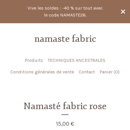
Vive les soldes : -40 % sur tout avec
le code NAMASTE26.
namaste fabric
Produits
TECHNIQUES ANCESTRALES
Conditions générales de vente
Contact
Panier (
0
)
Namasté fabric rose
15,00
€