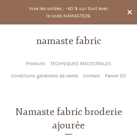
Vive les soldes : -40 % sur tout avec
le code NAMASTE26.
namaste fabric
Produits
TECHNIQUES ANCESTRALES
Conditions générales de vente
Contact
Panier (
0
)
Namaste fabric broderie
ajourée